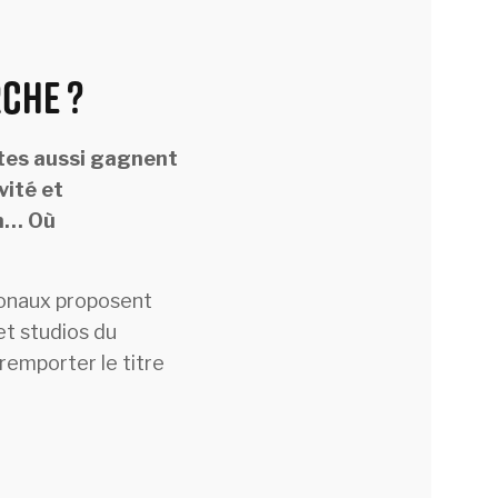
che ?
ites aussi gagnent
vité et
on… Où
tionaux proposent
et studios du
remporter le titre